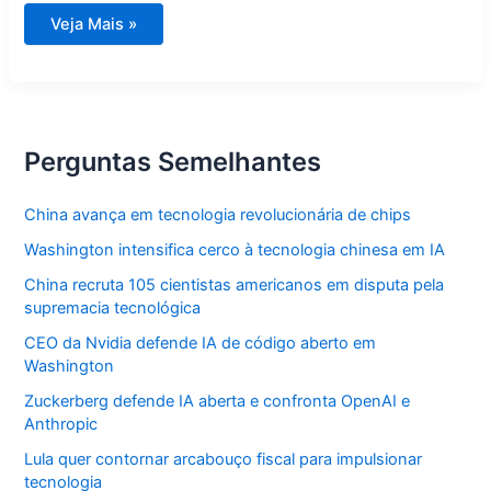
Os
Veja Mais »
Destaques
Marcantes
do
Primeiro
Ano
de
Trump
no
Perguntas Semelhantes
Salão
Oval
China avança em tecnologia revolucionária de chips
Washington intensifica cerco à tecnologia chinesa em IA
China recruta 105 cientistas americanos em disputa pela
supremacia tecnológica
CEO da Nvidia defende IA de código aberto em
Washington
Zuckerberg defende IA aberta e confronta OpenAI e
Anthropic
Lula quer contornar arcabouço fiscal para impulsionar
tecnologia