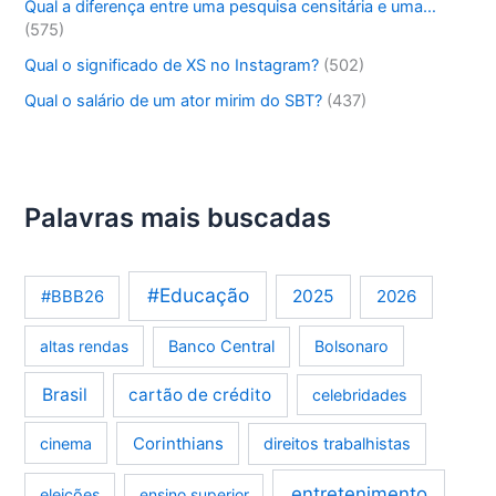
Qual a diferença entre uma pesquisa censitária e uma…
(575)
Qual o significado de XS no Instagram?
(502)
Qual o salário de um ator mirim do SBT?
(437)
Palavras mais buscadas
#Educação
2025
2026
#BBB26
altas rendas
Banco Central
Bolsonaro
Brasil
cartão de crédito
celebridades
Corinthians
cinema
direitos trabalhistas
entretenimento
eleições
ensino superior