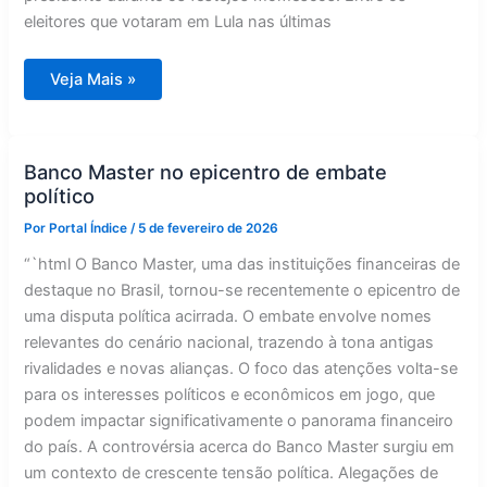
eleitores que votaram em Lula nas últimas
Pesquisa
Veja Mais »
revela
opinião
dos
brasileiros
sobre
homenagem
Banco Master no epicentro de embate
a
político
Lula
Por
Portal Índice
/
5 de fevereiro de 2026
“`html O Banco Master, uma das instituições financeiras de
destaque no Brasil, tornou-se recentemente o epicentro de
uma disputa política acirrada. O embate envolve nomes
relevantes do cenário nacional, trazendo à tona antigas
rivalidades e novas alianças. O foco das atenções volta-se
para os interesses políticos e econômicos em jogo, que
podem impactar significativamente o panorama financeiro
do país. A controvérsia acerca do Banco Master surgiu em
um contexto de crescente tensão política. Alegações de