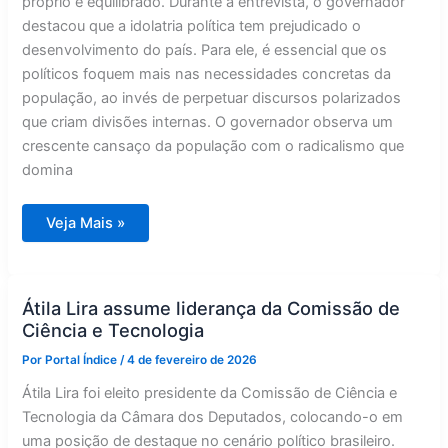
próprio e equilibrado. Durante a entrevista, o governador
destacou que a idolatria política tem prejudicado o
desenvolvimento do país. Para ele, é essencial que os
políticos foquem mais nas necessidades concretas da
população, ao invés de perpetuar discursos polarizados
que criam divisões internas. O governador observa um
crescente cansaço da população com o radicalismo que
domina
Zema
Veja Mais »
rejeita
radicalismo
e
busca
distanciamento
do
Átila Lira assume liderança da Comissão de
bolsonarismo
Ciência e Tecnologia
Por
Portal Índice
/
4 de fevereiro de 2026
Átila Lira foi eleito presidente da Comissão de Ciência e
Tecnologia da Câmara dos Deputados, colocando-o em
uma posição de destaque no cenário político brasileiro.