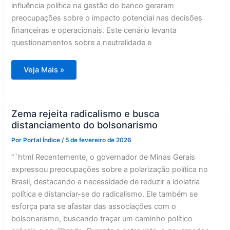
influência política na gestão do banco geraram
preocupações sobre o impacto potencial nas decisões
financeiras e operacionais. Este cenário levanta
questionamentos sobre a neutralidade e
Banco
Veja Mais »
Master
no
epicentro
de
embate
político
Zema rejeita radicalismo e busca
distanciamento do bolsonarismo
Por
Portal Índice
/
5 de fevereiro de 2026
“`html Recentemente, o governador de Minas Gerais
expressou preocupações sobre a polarização política no
Brasil, destacando a necessidade de reduzir a idolatria
política e distanciar-se do radicalismo. Ele também se
esforça para se afastar das associações com o
bolsonarismo, buscando traçar um caminho político