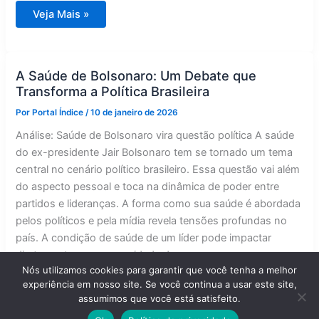
Flávio
Veja Mais »
Bolsonaro
busca
apoio
evangélico
para
reviver
A Saúde de Bolsonaro: Um Debate que
a
Transforma a Política Brasileira
imagem
do
pai
Por
Portal Índice
/
10 de janeiro de 2026
Análise: Saúde de Bolsonaro vira questão política A saúde
do ex-presidente Jair Bolsonaro tem se tornado um tema
central no cenário político brasileiro. Essa questão vai além
do aspecto pessoal e toca na dinâmica de poder entre
partidos e lideranças. A forma como sua saúde é abordada
pelos políticos e pela mídia revela tensões profundas no
país. A condição de saúde de um líder pode impactar
diretamente a sua capacidade de governar e,
Nós utilizamos cookies para garantir que você tenha a melhor
consequentemente, o cenário político ao seu redor. No
experiência em nosso site. Se você continua a usar este site,
caso de Bolsonaro, episódios de saúde que ocorreram
assumimos que você está satisfeito.
durante e após seu mandato levantaram discussões sobre