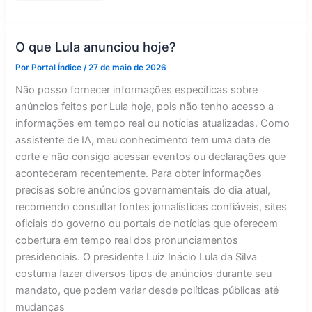
nova
disputa
entre
Lula
e
O que Lula anunciou hoje?
Flávio
após
Por
Portal Índice
/
27 de maio de 2026
tarifaço
Não posso fornecer informações específicas sobre
anúncios feitos por Lula hoje, pois não tenho acesso a
informações em tempo real ou notícias atualizadas. Como
assistente de IA, meu conhecimento tem uma data de
corte e não consigo acessar eventos ou declarações que
aconteceram recentemente. Para obter informações
precisas sobre anúncios governamentais do dia atual,
recomendo consultar fontes jornalísticas confiáveis, sites
oficiais do governo ou portais de notícias que oferecem
cobertura em tempo real dos pronunciamentos
presidenciais. O presidente Luiz Inácio Lula da Silva
costuma fazer diversos tipos de anúncios durante seu
mandato, que podem variar desde políticas públicas até
mudanças