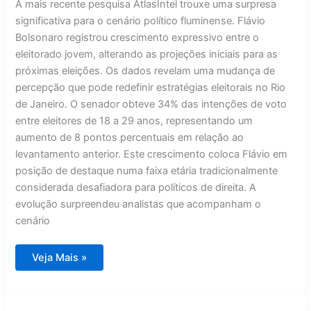
A mais recente pesquisa AtlasIntel trouxe uma surpresa
significativa para o cenário político fluminense. Flávio
Bolsonaro registrou crescimento expressivo entre o
eleitorado jovem, alterando as projeções iniciais para as
próximas eleições. Os dados revelam uma mudança de
percepção que pode redefinir estratégias eleitorais no Rio
de Janeiro. O senador obteve 34% das intenções de voto
entre eleitores de 18 a 29 anos, representando um
aumento de 8 pontos percentuais em relação ao
levantamento anterior. Este crescimento coloca Flávio em
posição de destaque numa faixa etária tradicionalmente
considerada desafiadora para políticos de direita. A
evolução surpreendeu analistas que acompanham o
cenário
Jovens
Veja Mais »
impulsionam
Flávio
Bolsonaro
em
nova