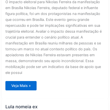
O impacto eleitoral para Nikolas Ferreira da manifestação
em Brasília Nikolas Ferreira, deputado federal e influente
figura política, foi um dos protagonistas na manifestação
que ocorreu em Brasília. Este evento gerou grande
repercussão e pode ter implicações significativas em sua
trajetória eleitoral. Avaliar o impacto dessa manifestação é
crucial para entender o cenário político atual. A
manifestação em Brasília reuniu milhares de pessoas e se
tornou um marco no atual contexto político do país. Os
apoiadores de Nikolas Ferreira estavam presentes em
massa, demonstrando seu apoio incondicional. Essa
mobilização pode ser um indicativo da base de apoio que
ele possui
Repercussões
Veja Mais »
da
manifestação
em
Brasília
para
a
Lula nomeia ex
trajetória