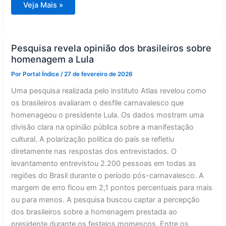
Escândalo
Veja Mais »
Master
redesenha
cenário
político
nacional
Pesquisa revela opinião dos brasileiros sobre
homenagem a Lula
Por
Portal Índice
/
27 de fevereiro de 2026
Uma pesquisa realizada pelo instituto Atlas revelou como
os brasileiros avaliaram o desfile carnavalesco que
homenageou o presidente Lula. Os dados mostram uma
divisão clara na opinião pública sobre a manifestação
cultural. A polarização política do país se refletiu
diretamente nas respostas dos entrevistados. O
levantamento entrevistou 2.200 pessoas em todas as
regiões do Brasil durante o período pós-carnavalesco. A
margem de erro ficou em 2,1 pontos percentuais para mais
ou para menos. A pesquisa buscou captar a percepção
dos brasileiros sobre a homenagem prestada ao
presidente durante os festejos momescos. Entre os