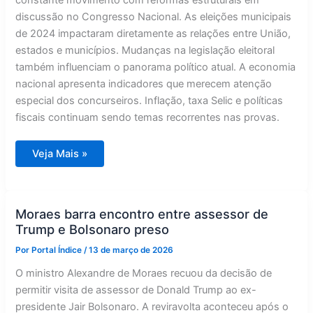
discussão no Congresso Nacional. As eleições municipais
de 2024 impactaram diretamente as relações entre União,
estados e municípios. Mudanças na legislação eleitoral
também influenciam o panorama político atual. A economia
nacional apresenta indicadores que merecem atenção
especial dos concurseiros. Inflação, taxa Selic e políticas
fiscais continuam sendo temas recorrentes nas provas.
Principais
Veja Mais »
temas
de
atualidades
que
podem
cair
Moraes barra encontro entre assessor de
em
Trump e Bolsonaro preso
concursos
2026
Por
Portal Índice
/
13 de março de 2026
O ministro Alexandre de Moraes recuou da decisão de
permitir visita de assessor de Donald Trump ao ex-
presidente Jair Bolsonaro. A reviravolta aconteceu após o