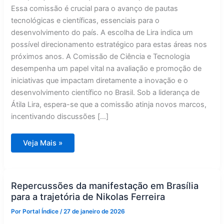
Essa comissão é crucial para o avanço de pautas
tecnológicas e científicas, essenciais para o
desenvolvimento do país. A escolha de Lira indica um
possível direcionamento estratégico para estas áreas nos
próximos anos. A Comissão de Ciência e Tecnologia
desempenha um papel vital na avaliação e promoção de
iniciativas que impactam diretamente a inovação e o
desenvolvimento científico no Brasil. Sob a liderança de
Átila Lira, espera-se que a comissão atinja novos marcos,
incentivando discussões […]
Átila
Veja Mais »
Lira
assume
liderança
da
Comissão
de
Repercussões da manifestação em Brasília
Ciência
para a trajetória de Nikolas Ferreira
e
Tecnologia
Por
Portal Índice
/
27 de janeiro de 2026