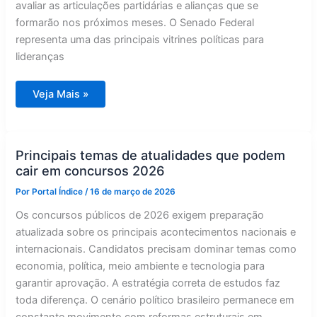
avaliar as articulações partidárias e alianças que se
formarão nos próximos meses. O Senado Federal
representa uma das principais vitrines políticas para
lideranças
Fátima
Veja Mais »
mantém
suspense
sobre
candidatura
ao
Senado
Principais temas de atualidades que podem
cair em concursos 2026
Por
Portal Índice
/
16 de março de 2026
Os concursos públicos de 2026 exigem preparação
atualizada sobre os principais acontecimentos nacionais e
internacionais. Candidatos precisam dominar temas como
economia, política, meio ambiente e tecnologia para
garantir aprovação. A estratégia correta de estudos faz
toda diferença. O cenário político brasileiro permanece em
constante movimento com reformas estruturais em