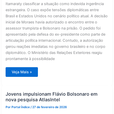
Itamaraty classificar a situação como indevida ingerência
estrangeira. O caso expõe tensões diplomáticas entre
Brasil e Estados Unidos no cenário político atual. A decisão
inicial de Moraes havia autorizado o encontro entre o
assessor trumpista e Bolsonaro na prisão. O pedido foi
apresentado pela defesa do ex-presidente como parte de
articulação política internacional. Contudo, a autorização
gerou reações imediatas no governo brasileiro e no corpo
diplomático. O Ministério das Relações Exteriores reagiu
prontamente à possibilidade
Moraes
Veja Mais »
barra
encontro
entre
assessor
de
Trump
Jovens impulsionam Flávio Bolsonaro em
e
nova pesquisa AtlasIntel
Bolsonaro
preso
Por
Portal Índice
/
27 de fevereiro de 2026