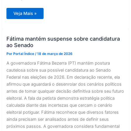
O
Veja Mais »
que
Lula
anunciou
hoje?
Fátima mantém suspense sobre candidatura
ao Senado
Por
Portal Índice
/
18 de março de 2026
A governadora Fátima Bezerra (PT) mantém postura
cautelosa sobre sua possível candidatura ao Senado
Federal nas eleições de 2026. Em declaração recente, ela
afirmou que aguardará o desenrolar dos cenários políticos
antes de tomar qualquer decisão definitiva sobre seu futuro
eleitoral. A fala da petista demonstra estratégia política
calculada diante das incertezas que cercam o cenário
eleitoral potiguar. Fátima reconhece que diversos fatores
ainda precisam ser analisados antes de definir seus
próximos passos. A governadora considera fundamental