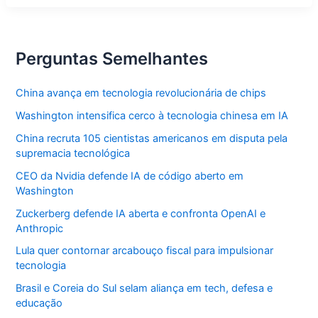
fofocas
e
Ana
Paula
detona
Perguntas Semelhantes
rival
China avança em tecnologia revolucionária de chips
Washington intensifica cerco à tecnologia chinesa em IA
China recruta 105 cientistas americanos em disputa pela
supremacia tecnológica
CEO da Nvidia defende IA de código aberto em
Washington
Zuckerberg defende IA aberta e confronta OpenAI e
Anthropic
Lula quer contornar arcabouço fiscal para impulsionar
tecnologia
Brasil e Coreia do Sul selam aliança em tech, defesa e
educação