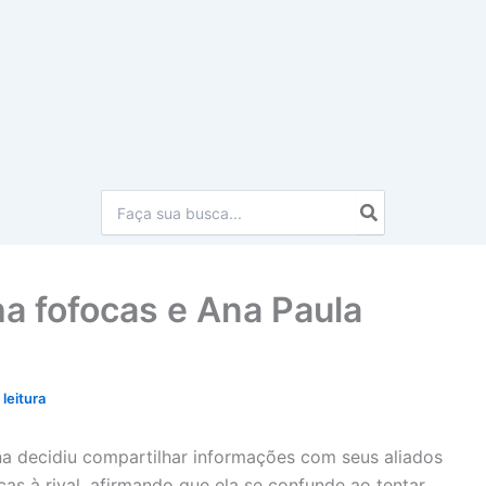
Procurar:
a fofocas e Ana Paula
leitura
 decidiu compartilhar informações com seus aliados
cas à rival, afirmando que ela se confunde ao tentar