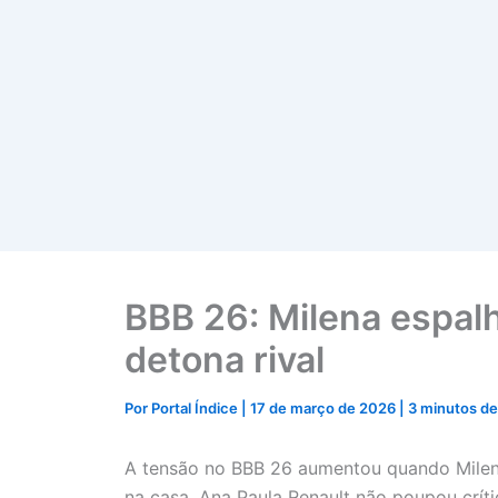
BBB 26: Milena espalh
detona rival
Por
Portal Índice
|
17 de março de 2026
|
3 minutos de 
A tensão no BBB 26 aumentou quando Milena
na casa. Ana Paula Renault não poupou críti