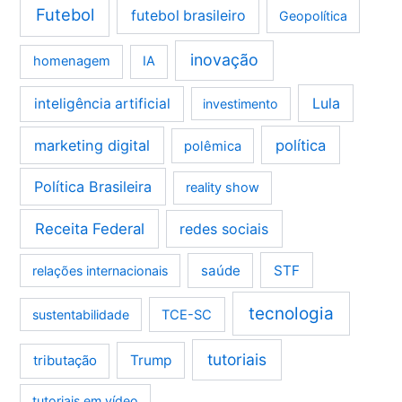
Futebol
futebol brasileiro
Geopolítica
inovação
homenagem
IA
Lula
inteligência artificial
investimento
marketing digital
política
polêmica
Política Brasileira
reality show
Receita Federal
redes sociais
saúde
STF
relações internacionais
tecnologia
sustentabilidade
TCE-SC
tutoriais
tributação
Trump
tutoriais em vídeo