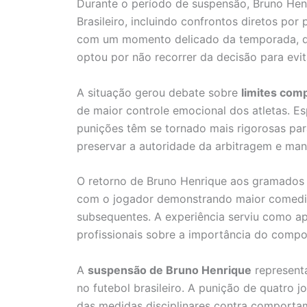
Durante o período de suspensão, Bruno Hen
Brasileiro, incluindo confrontos diretos por
com um momento delicado da temporada, qu
optou por não recorrer da decisão para evita
A situação gerou debate sobre
limites com
de maior controle emocional dos atletas. Es
punições têm se tornado mais rigorosas pa
preservar a autoridade da arbitragem e mant
O retorno de Bruno Henrique aos gramados 
com o jogador demonstrando maior comedim
subsequentes. A experiência serviu como ap
profissionais sobre a importância do com
A
suspensão de Bruno Henrique
representa
no futebol brasileiro. A punição de quatro
das medidas disciplinares contra comport