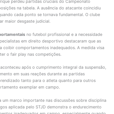
rique perdeu partidas cruciais do Campeonato
 posições na tabela. A ausência do atacante coincidiu
ando cada ponto se tornava fundamental. O clube
r maior desgaste judicial.
portamentais
no futebol profissional e a necessidade
pecialistas em direito desportivo destacaram que as
ra coibir comportamentos inadequados. A medida visa
er o fair play nas competições.
aconteceu após o cumprimento integral da suspensão,
ento em suas reações durante as partidas
rendizado tanto para o atleta quanto para outros
portamento exemplar em campo.
 um marco importante nas discussões sobre disciplina
 jogos aplicada pelo STJD demonstra o endurecimento
amentos inadequados em campo, especialmente quando