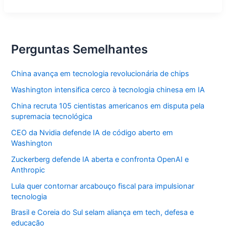
jogos
de
futebol
ao
vivo
nesta
Perguntas Semelhantes
quarta
China avança em tecnologia revolucionária de chips
Washington intensifica cerco à tecnologia chinesa em IA
China recruta 105 cientistas americanos em disputa pela
supremacia tecnológica
CEO da Nvidia defende IA de código aberto em
Washington
Zuckerberg defende IA aberta e confronta OpenAI e
Anthropic
Lula quer contornar arcabouço fiscal para impulsionar
tecnologia
Brasil e Coreia do Sul selam aliança em tech, defesa e
educação