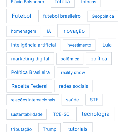
fofoca
Flávio Bolsonaro
fofocas
Futebol
futebol brasileiro
Geopolítica
inovação
homenagem
IA
Lula
inteligência artificial
investimento
marketing digital
política
polêmica
Política Brasileira
reality show
Receita Federal
redes sociais
saúde
STF
relações internacionais
tecnologia
sustentabilidade
TCE-SC
tutoriais
tributação
Trump