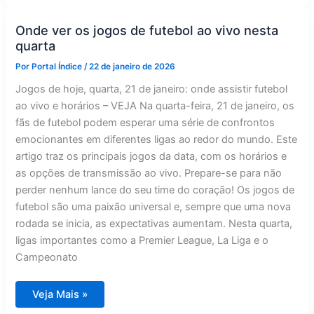
sábado:
programação
completa
Onde ver os jogos de futebol ao vivo nesta
e
quarta
horários
Por
Portal Índice
/
22 de janeiro de 2026
Jogos de hoje, quarta, 21 de janeiro: onde assistir futebol
ao vivo e horários – VEJA Na quarta-feira, 21 de janeiro, os
fãs de futebol podem esperar uma série de confrontos
emocionantes em diferentes ligas ao redor do mundo. Este
artigo traz os principais jogos da data, com os horários e
as opções de transmissão ao vivo. Prepare-se para não
perder nenhum lance do seu time do coração! Os jogos de
futebol são uma paixão universal e, sempre que uma nova
rodada se inicia, as expectativas aumentam. Nesta quarta,
ligas importantes como a Premier League, La Liga e o
Campeonato
Onde
Veja Mais »
ver
os