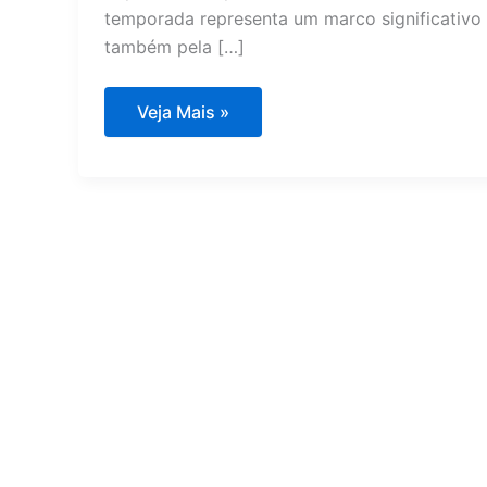
temporada representa um marco significativo 
também pela […]
Saiu
Veja Mais »
nova
temporada
de
The
Witcher?