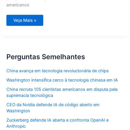
americanos
STF
Veja Mais »
julga
caso
Marielle
e
tensão
Irã
Perguntas Semelhantes
China avança em tecnologia revolucionária de chips
Washington intensifica cerco à tecnologia chinesa em IA
China recruta 105 cientistas americanos em disputa pela
supremacia tecnológica
CEO da Nvidia defende IA de código aberto em
Washington
Zuckerberg defende IA aberta e confronta OpenAI e
Anthropic