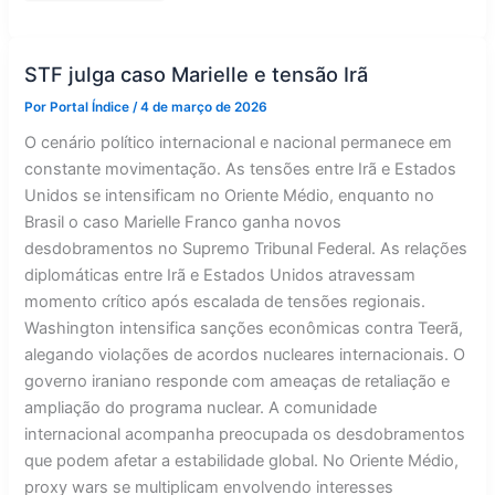
Oriente
Médio:
conflito
atinge
novo
STF julga caso Marielle e tensão Irã
patamar
crítico
Por
Portal Índice
/
4 de março de 2026
O cenário político internacional e nacional permanece em
constante movimentação. As tensões entre Irã e Estados
Unidos se intensificam no Oriente Médio, enquanto no
Brasil o caso Marielle Franco ganha novos
desdobramentos no Supremo Tribunal Federal. As relações
diplomáticas entre Irã e Estados Unidos atravessam
momento crítico após escalada de tensões regionais.
Washington intensifica sanções econômicas contra Teerã,
alegando violações de acordos nucleares internacionais. O
governo iraniano responde com ameaças de retaliação e
ampliação do programa nuclear. A comunidade
internacional acompanha preocupada os desdobramentos
que podem afetar a estabilidade global. No Oriente Médio,
proxy wars se multiplicam envolvendo interesses