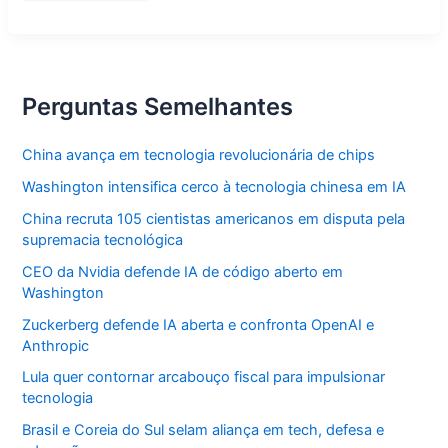
Temas
que
Dominam
as
Provas
e
Estratégias
Perguntas Semelhantes
de
Estudo
China avança em tecnologia revolucionária de chips
Washington intensifica cerco à tecnologia chinesa em IA
China recruta 105 cientistas americanos em disputa pela
supremacia tecnológica
CEO da Nvidia defende IA de código aberto em
Washington
Zuckerberg defende IA aberta e confronta OpenAI e
Anthropic
Lula quer contornar arcabouço fiscal para impulsionar
tecnologia
Brasil e Coreia do Sul selam aliança em tech, defesa e