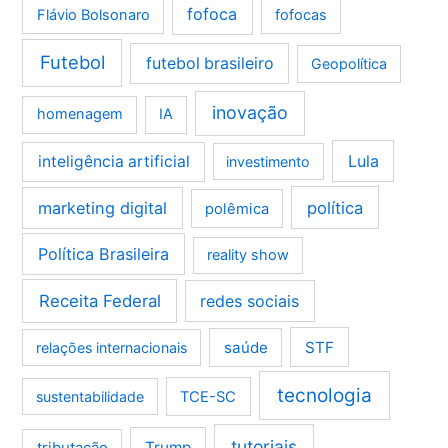
fofoca
Flávio Bolsonaro
fofocas
Futebol
futebol brasileiro
Geopolítica
inovação
homenagem
IA
Lula
inteligência artificial
investimento
marketing digital
política
polêmica
Política Brasileira
reality show
Receita Federal
redes sociais
saúde
STF
relações internacionais
tecnologia
sustentabilidade
TCE-SC
tutoriais
tributação
Trump