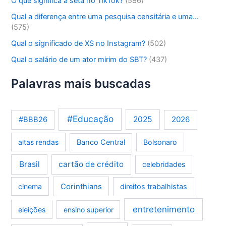
O que significa a seta no TikTok?
(586)
Qual a diferença entre uma pesquisa censitária e uma…
(575)
Qual o significado de XS no Instagram?
(502)
Qual o salário de um ator mirim do SBT?
(437)
Palavras mais buscadas
#Educação
2025
2026
#BBB26
altas rendas
Banco Central
Bolsonaro
Brasil
cartão de crédito
celebridades
Corinthians
cinema
direitos trabalhistas
entretenimento
eleições
ensino superior