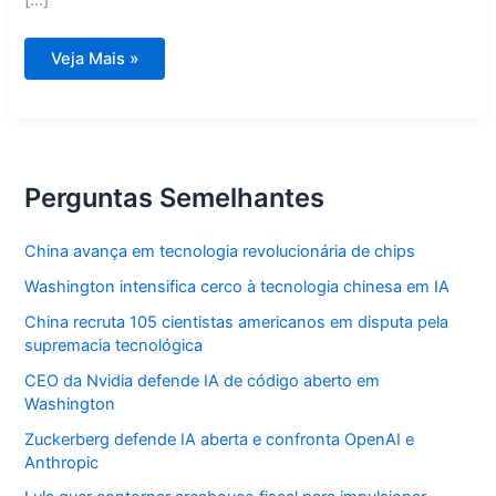
[…]
Principais
Veja Mais »
temas
de
atualidades
que
podem
cair
em
concursos
Perguntas Semelhantes
2026
China avança em tecnologia revolucionária de chips
Washington intensifica cerco à tecnologia chinesa em IA
China recruta 105 cientistas americanos em disputa pela
supremacia tecnológica
CEO da Nvidia defende IA de código aberto em
Washington
Zuckerberg defende IA aberta e confronta OpenAI e
Anthropic