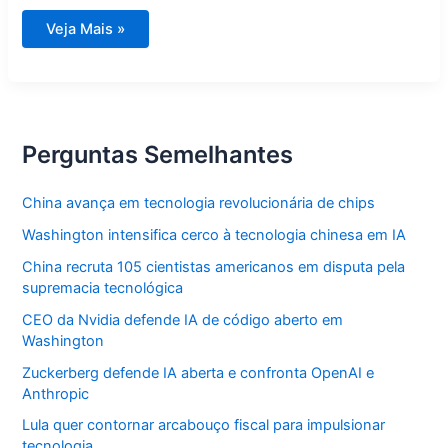
Maio
Veja Mais »
em
foco:
Escala
6X1,
caso
Master
e
destaques
Perguntas Semelhantes
China avança em tecnologia revolucionária de chips
Washington intensifica cerco à tecnologia chinesa em IA
China recruta 105 cientistas americanos em disputa pela
supremacia tecnológica
CEO da Nvidia defende IA de código aberto em
Washington
Zuckerberg defende IA aberta e confronta OpenAI e
Anthropic
Lula quer contornar arcabouço fiscal para impulsionar
tecnologia