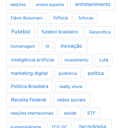
entretenimento
eleições
ensino superior
fofoca
Flávio Bolsonaro
fofocas
Futebol
futebol brasileiro
Geopolítica
inovação
homenagem
IA
Lula
inteligência artificial
investimento
marketing digital
política
polêmica
Política Brasileira
reality show
Receita Federal
redes sociais
saúde
STF
relações internacionais
tecnologia
sustentabilidade
TCE-SC