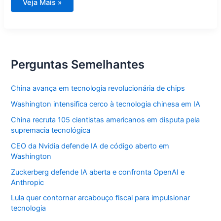
Dívida
Veja Mais »
milionária:
11
clubes
brasileiros
ultrapassam
R$
1
bi
Perguntas Semelhantes
China avança em tecnologia revolucionária de chips
Washington intensifica cerco à tecnologia chinesa em IA
China recruta 105 cientistas americanos em disputa pela
supremacia tecnológica
CEO da Nvidia defende IA de código aberto em
Washington
Zuckerberg defende IA aberta e confronta OpenAI e
Anthropic
Lula quer contornar arcabouço fiscal para impulsionar
tecnologia