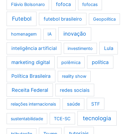
fofoca
Flávio Bolsonaro
fofocas
Futebol
futebol brasileiro
Geopolítica
inovação
homenagem
IA
Lula
inteligência artificial
investimento
marketing digital
política
polêmica
Política Brasileira
reality show
Receita Federal
redes sociais
saúde
STF
relações internacionais
tecnologia
sustentabilidade
TCE-SC
tutoriais
tributação
Trump