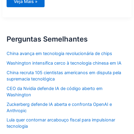
Principais
Veja Mais »
temas
de
fevereiro
que
podem
cair
no
Enem
Perguntas Semelhantes
2026
China avança em tecnologia revolucionária de chips
Washington intensifica cerco à tecnologia chinesa em IA
China recruta 105 cientistas americanos em disputa pela
supremacia tecnológica
CEO da Nvidia defende IA de código aberto em
Washington
Zuckerberg defende IA aberta e confronta OpenAI e
Anthropic
Lula quer contornar arcabouço fiscal para impulsionar
tecnologia