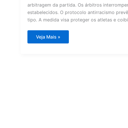
arbitragem da partida. Os árbitros interrom
estabelecidos. O protocolo antirracismo prev
tipo. A medida visa proteger os atletas e coibi
Jogador
Veja Mais »
brasileiro
denuncia
racismo
no
Peru
e
aciona
protocolo