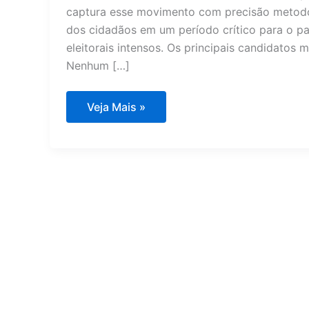
captura esse movimento com precisão metodo
dos cidadãos em um período crítico para o paí
eleitorais intensos. Os principais candidatos 
Nenhum […]
Disputa
Veja Mais »
acirrada:
pesquisa
revela
cenário
do
1º
turno