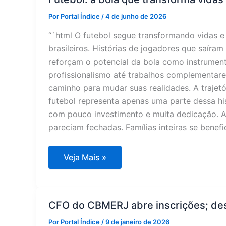
Por
Portal Índice
/
4 de junho de 2026
“`html O futebol segue transformando vidas 
brasileiros. Histórias de jogadores que saíram 
reforçam o potencial da bola como instrument
profissionalismo até trabalhos complementare
caminho para mudar suas realidades. A trajetó
futebol representa apenas uma parte dessa h
com pouco investimento e muita dedicação. A 
pareciam fechadas. Famílias inteiras se bene
Futebol:
Veja Mais »
a
bola
que
transforma
vidas
CFO do CBMERJ abre inscrições; des
em
oportunidades
Por
Portal Índice
/
9 de janeiro de 2026