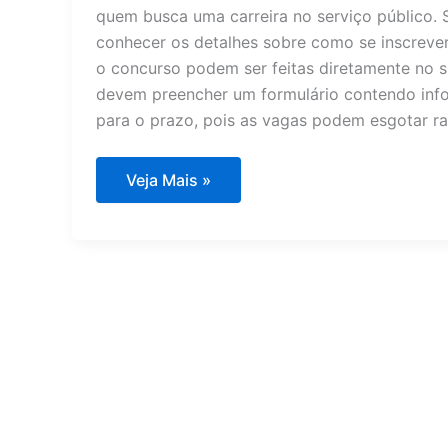
quem busca uma carreira no serviço público. S
conhecer os detalhes sobre como se inscrever 
o concurso podem ser feitas diretamente no s
devem preencher um formulário contendo info
para o prazo, pois as vagas podem esgotar ra
Câmara
Veja Mais »
dos
Deputados
lança
edital;
inscreva