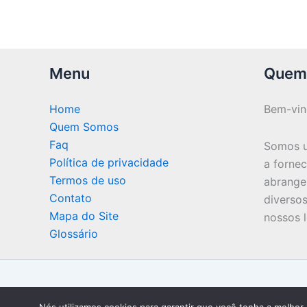
Menu
Quem
Home
Bem-vi
Quem Somos
Faq
Somos u
Política de privacidade
a forne
Termos de uso
abrange
Contato
diversos
Mapa do Site
nossos l
Glossário