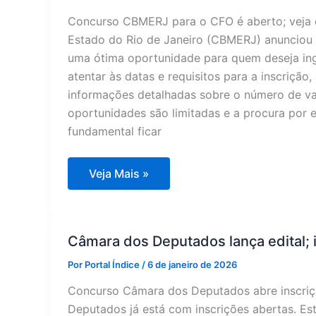
Concurso CBMERJ para o CFO é aberto; veja c
Estado do Rio de Janeiro (CBMERJ) anunciou 
uma ótima oportunidade para quem deseja ingr
atentar às datas e requisitos para a inscrição,
informações detalhadas sobre o número de vag
oportunidades são limitadas e a procura por e
fundamental ficar
CFO
Veja Mais »
do
CBMERJ
abre
inscrições;
descubra
Câmara dos Deputados lança edital; 
como
participar!
Por
Portal Índice
/
6 de janeiro de 2026
Concurso Câmara dos Deputados abre inscriç
Deputados já está com inscrições abertas. Es