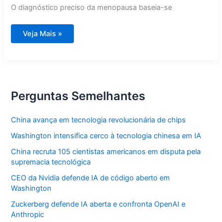
O diagnóstico preciso da menopausa baseia-se
Revolução
Veja Mais »
no
tratamento
da
menopausa
transforma
vida
das
mulheres
Perguntas Semelhantes
China avança em tecnologia revolucionária de chips
Washington intensifica cerco à tecnologia chinesa em IA
China recruta 105 cientistas americanos em disputa pela
supremacia tecnológica
CEO da Nvidia defende IA de código aberto em
Washington
Zuckerberg defende IA aberta e confronta OpenAI e
Anthropic