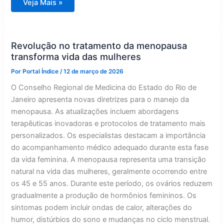
Evento
Veja Mais »
médico
aborda
novas
estratégias
para
a
Revolução no tratamento da menopausa
menopausa
transforma vida das mulheres
Por
Portal Índice
/
12 de março de 2026
O Conselho Regional de Medicina do Estado do Rio de
Janeiro apresenta novas diretrizes para o manejo da
menopausa. As atualizações incluem abordagens
terapêuticas inovadoras e protocolos de tratamento mais
personalizados. Os especialistas destacam a importância
do acompanhamento médico adequado durante esta fase
da vida feminina. A menopausa representa uma transição
natural na vida das mulheres, geralmente ocorrendo entre
os 45 e 55 anos. Durante este período, os ovários reduzem
gradualmente a produção de hormônios femininos. Os
sintomas podem incluir ondas de calor, alterações do
humor, distúrbios do sono e mudanças no ciclo menstrual.