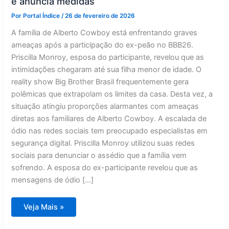
e anuncia medidas
Por
Portal Índice
/
26 de fevereiro de 2026
A família de Alberto Cowboy está enfrentando graves
ameaças após a participação do ex-peão no BBB26.
Priscilla Monroy, esposa do participante, revelou que as
intimidações chegaram até sua filha menor de idade. O
reality show Big Brother Brasil frequentemente gera
polêmicas que extrapolam os limites da casa. Desta vez, a
situação atingiu proporções alarmantes com ameaças
diretas aos familiares de Alberto Cowboy. A escalada de
ódio nas redes sociais tem preocupado especialistas em
segurança digital. Priscilla Monroy utilizou suas redes
sociais para denunciar o assédio que a família vem
sofrendo. A esposa do ex-participante revelou que as
mensagens de ódio […]
Família
Veja Mais »
de
Alberto
do