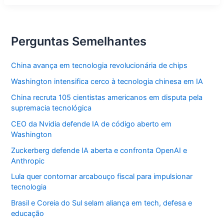
BBB26
recebe
ameaças
e
anuncia
Perguntas Semelhantes
medidas
China avança em tecnologia revolucionária de chips
Washington intensifica cerco à tecnologia chinesa em IA
China recruta 105 cientistas americanos em disputa pela
supremacia tecnológica
CEO da Nvidia defende IA de código aberto em
Washington
Zuckerberg defende IA aberta e confronta OpenAI e
Anthropic
Lula quer contornar arcabouço fiscal para impulsionar
tecnologia
Brasil e Coreia do Sul selam aliança em tech, defesa e
educação