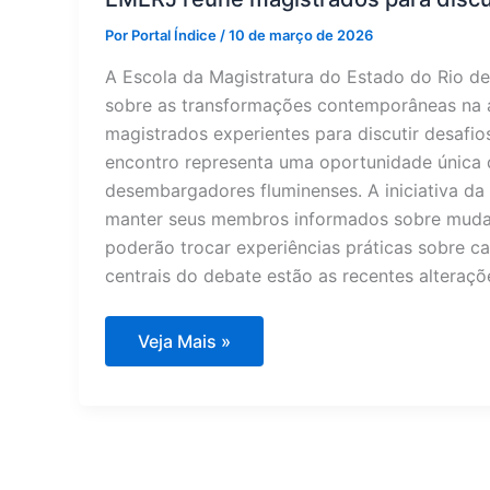
Por
Portal Índice
/
10 de março de 2026
A Escola da Magistratura do Estado do Rio 
sobre as transformações contemporâneas na ad
magistrados experientes para discutir desafio
encontro representa uma oportunidade única de
desembargadores fluminenses. A iniciativa d
manter seus membros informados sobre mudança
poderão trocar experiências práticas sobre c
centrais do debate estão as recentes alteraçõ
EMERJ
Veja Mais »
reúne
magistrados
para
discutir
novos
rumos
da
gestão