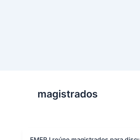
magistrados
EMERJ reúne magistrados para discu