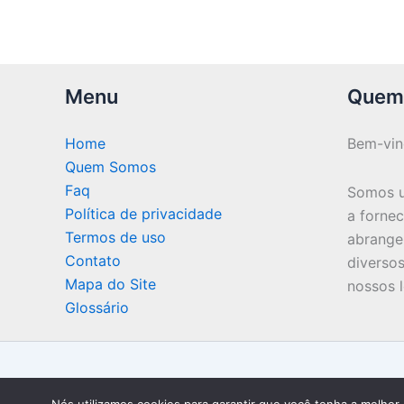
Menu
Quem
Home
Bem-vi
Quem Somos
Faq
Somos u
Política de privacidade
a forne
Termos de uso
abrange
Contato
diversos
Mapa do Site
nossos l
Glossário