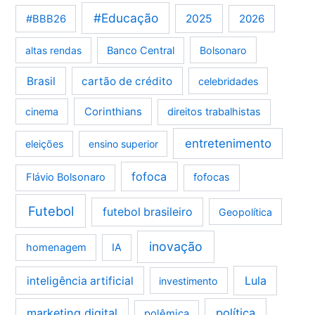
#Educação
2025
2026
#BBB26
altas rendas
Banco Central
Bolsonaro
Brasil
cartão de crédito
celebridades
Corinthians
cinema
direitos trabalhistas
entretenimento
eleições
ensino superior
fofoca
Flávio Bolsonaro
fofocas
Futebol
futebol brasileiro
Geopolítica
inovação
homenagem
IA
Lula
inteligência artificial
investimento
marketing digital
política
polêmica