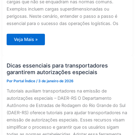
cargas que não se enquadram nas normas comuns.
Exemplos incluem cargas superdimensionadas ou
perigosas. Neste cenário, entender o passo a passo é
essencial para o sucesso das operações logísticas. Os
Tutoriais
Veja Mais »
Facilitam
a
Emissão
de
Autorizações
Especiais
Dicas essenciais para transportadores
para
garantirem autorizações especiais
Transportadores
Por
Portal Índice
/
3 de janeiro de 2026
Tutoriais auxiliam transportadores na emissão de
autorizações especiais – DAER-RS O Departamento
Autônomo de Estradas de Rodagem do Rio Grande do Sul
(DAER-RS) oferece tutoriais para ajudar transportadores na
emissão de autorizações especiais. Esses recursos visam
simplificar o processo e garantir que os usuários sigam
todas as normas estabelecidas. Adotar essa ferramenta