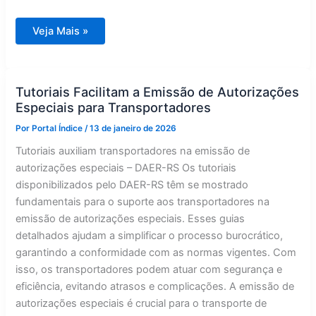
Transportadores
Veja Mais »
ganham
suporte
com
tutoriais
para
obter
Tutoriais Facilitam a Emissão de Autorizações
autorizações
Especiais para Transportadores
especiais
Por
Portal Índice
/
13 de janeiro de 2026
Tutoriais auxiliam transportadores na emissão de
autorizações especiais – DAER-RS Os tutoriais
disponibilizados pelo DAER-RS têm se mostrado
fundamentais para o suporte aos transportadores na
emissão de autorizações especiais. Esses guias
detalhados ajudam a simplificar o processo burocrático,
garantindo a conformidade com as normas vigentes. Com
isso, os transportadores podem atuar com segurança e
eficiência, evitando atrasos e complicações. A emissão de
autorizações especiais é crucial para o transporte de