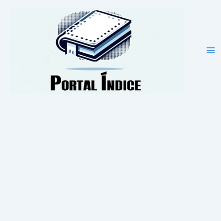
Ir
para
o
conteúdo