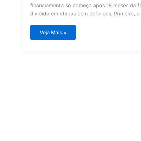
financiamento só começa após 18 meses da f
dividido em etapas bem definidas. Primeiro, o
Como
Veja Mais »
funciona
o
FIES?