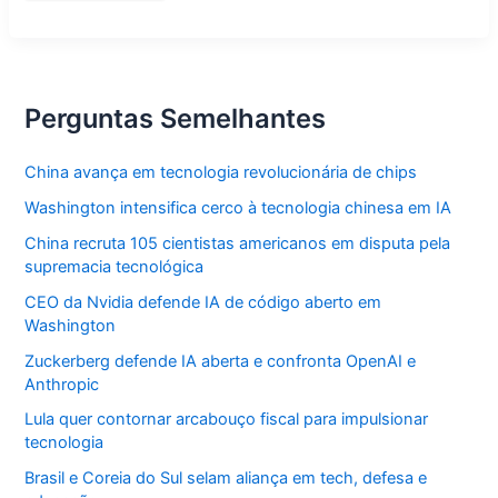
tutoriais
para
facilitar
uso
do
Painel
ICMS
Perguntas Semelhantes
Educação
China avança em tecnologia revolucionária de chips
Washington intensifica cerco à tecnologia chinesa em IA
China recruta 105 cientistas americanos em disputa pela
supremacia tecnológica
CEO da Nvidia defende IA de código aberto em
Washington
Zuckerberg defende IA aberta e confronta OpenAI e
Anthropic
Lula quer contornar arcabouço fiscal para impulsionar
tecnologia
Brasil e Coreia do Sul selam aliança em tech, defesa e