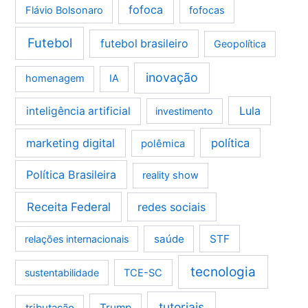
fofoca
Flávio Bolsonaro
fofocas
Futebol
futebol brasileiro
Geopolítica
inovação
homenagem
IA
Lula
inteligência artificial
investimento
marketing digital
política
polêmica
Política Brasileira
reality show
Receita Federal
redes sociais
saúde
STF
relações internacionais
tecnologia
sustentabilidade
TCE-SC
tutoriais
tributação
Trump