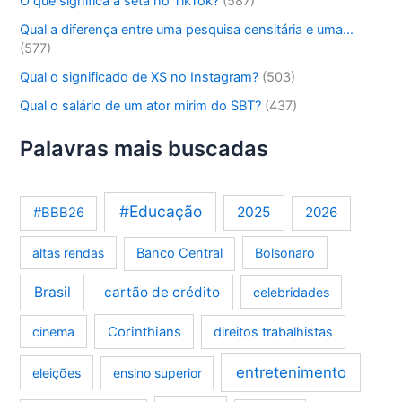
O que significa a seta no TikTok?
(587)
Qual a diferença entre uma pesquisa censitária e uma…
(577)
Qual o significado de XS no Instagram?
(503)
Qual o salário de um ator mirim do SBT?
(437)
Palavras mais buscadas
#Educação
2025
2026
#BBB26
altas rendas
Banco Central
Bolsonaro
Brasil
cartão de crédito
celebridades
Corinthians
cinema
direitos trabalhistas
entretenimento
eleições
ensino superior