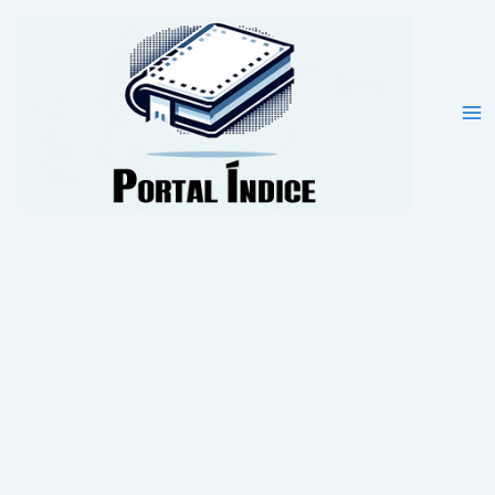
Ir
para
o
conteúdo