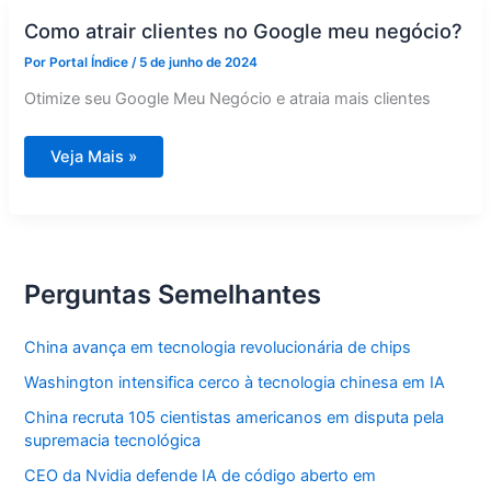
Como atrair clientes no Google meu negócio?
Por
Portal Índice
/
5 de junho de 2024
Otimize seu Google Meu Negócio e atraia mais clientes
Como
Veja Mais »
atrair
clientes
no
Google
meu
negócio?
Perguntas Semelhantes
China avança em tecnologia revolucionária de chips
Washington intensifica cerco à tecnologia chinesa em IA
China recruta 105 cientistas americanos em disputa pela
supremacia tecnológica
CEO da Nvidia defende IA de código aberto em