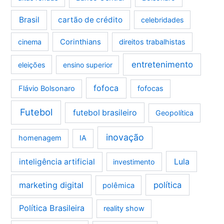
Brasil
cartão de crédito
celebridades
Corinthians
cinema
direitos trabalhistas
entretenimento
eleições
ensino superior
fofoca
Flávio Bolsonaro
fofocas
Futebol
futebol brasileiro
Geopolítica
inovação
homenagem
IA
Lula
inteligência artificial
investimento
marketing digital
política
polêmica
Política Brasileira
reality show