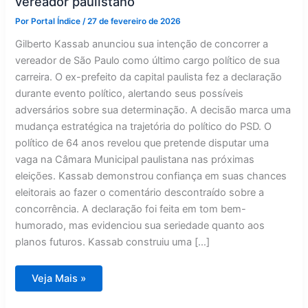
vereador paulistano
Por
Portal Índice
/
27 de fevereiro de 2026
Gilberto Kassab anunciou sua intenção de concorrer a
vereador de São Paulo como último cargo político de sua
carreira. O ex-prefeito da capital paulista fez a declaração
durante evento político, alertando seus possíveis
adversários sobre sua determinação. A decisão marca uma
mudança estratégica na trajetória do político do PSD. O
político de 64 anos revelou que pretende disputar uma
vaga na Câmara Municipal paulistana nas próximas
eleições. Kassab demonstrou confiança em suas chances
eleitorais ao fazer o comentário descontraído sobre a
concorrência. A declaração foi feita em tom bem-
humorado, mas evidenciou sua seriedade quanto aos
planos futuros. Kassab construiu uma […]
Kassab
Veja Mais »
anuncia
fim
da