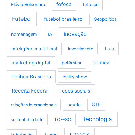
fofoca
Flávio Bolsonaro
fofocas
Futebol
futebol brasileiro
Geopolítica
inovação
homenagem
IA
Lula
inteligência artificial
investimento
marketing digital
política
polêmica
Política Brasileira
reality show
Receita Federal
redes sociais
saúde
STF
relações internacionais
tecnologia
sustentabilidade
TCE-SC
tutoriais
tributação
Trump