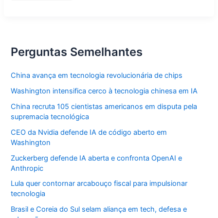
recebe
festival
em
memória
de
Marielle
e
Perguntas Semelhantes
Anderson
China avança em tecnologia revolucionária de chips
Washington intensifica cerco à tecnologia chinesa em IA
China recruta 105 cientistas americanos em disputa pela
supremacia tecnológica
CEO da Nvidia defende IA de código aberto em
Washington
Zuckerberg defende IA aberta e confronta OpenAI e
Anthropic
Lula quer contornar arcabouço fiscal para impulsionar
tecnologia
Brasil e Coreia do Sul selam aliança em tech, defesa e