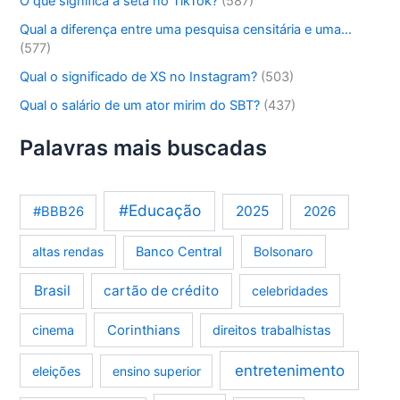
O que significa a seta no TikTok?
(587)
Qual a diferença entre uma pesquisa censitária e uma…
(577)
Qual o significado de XS no Instagram?
(503)
Qual o salário de um ator mirim do SBT?
(437)
Palavras mais buscadas
#Educação
2025
2026
#BBB26
altas rendas
Banco Central
Bolsonaro
Brasil
cartão de crédito
celebridades
Corinthians
cinema
direitos trabalhistas
entretenimento
eleições
ensino superior