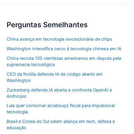
usa
perfis
fake
para
propaganda
Perguntas Semelhantes
China avança em tecnologia revolucionária de chips
Washington intensifica cerco à tecnologia chinesa em IA
China recruta 105 cientistas americanos em disputa pela
supremacia tecnológica
CEO da Nvidia defende IA de código aberto em
Washington
Zuckerberg defende IA aberta e confronta OpenAI e
Anthropic
Lula quer contornar arcabouço fiscal para impulsionar
tecnologia
Brasil e Coreia do Sul selam aliança em tech, defesa e
educação