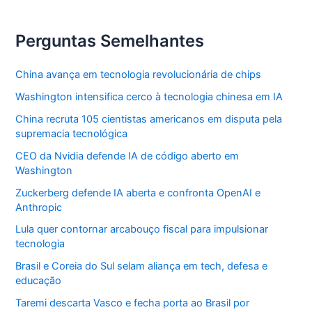
para
arrasar
no
Lollapalooza
Perguntas Semelhantes
2024
China avança em tecnologia revolucionária de chips
Washington intensifica cerco à tecnologia chinesa em IA
China recruta 105 cientistas americanos em disputa pela
supremacia tecnológica
CEO da Nvidia defende IA de código aberto em
Washington
Zuckerberg defende IA aberta e confronta OpenAI e
Anthropic
Lula quer contornar arcabouço fiscal para impulsionar
tecnologia
Brasil e Coreia do Sul selam aliança em tech, defesa e
educação
Taremi descarta Vasco e fecha porta ao Brasil por