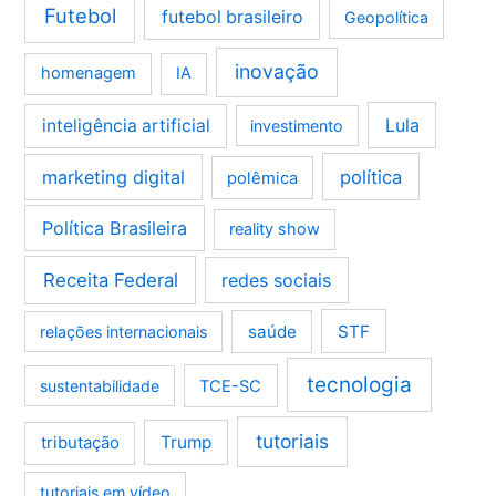
Futebol
futebol brasileiro
Geopolítica
inovação
homenagem
IA
Lula
inteligência artificial
investimento
marketing digital
política
polêmica
Política Brasileira
reality show
Receita Federal
redes sociais
saúde
STF
relações internacionais
tecnologia
sustentabilidade
TCE-SC
tutoriais
tributação
Trump
tutoriais em vídeo