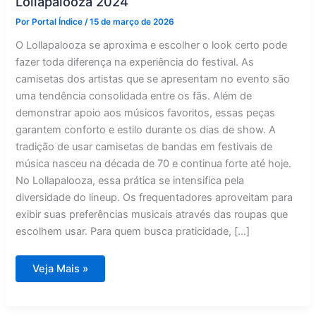
Lollapalooza 2024
Por
Portal Índice
/
15 de março de 2026
O Lollapalooza se aproxima e escolher o look certo pode
fazer toda diferença na experiência do festival. As
camisetas dos artistas que se apresentam no evento são
uma tendência consolidada entre os fãs. Além de
demonstrar apoio aos músicos favoritos, essas peças
garantem conforto e estilo durante os dias de show. A
tradição de usar camisetas de bandas em festivais de
música nasceu na década de 70 e continua forte até hoje.
No Lollapalooza, essa prática se intensifica pela
diversidade do lineup. Os frequentadores aproveitam para
exibir suas preferências musicais através das roupas que
escolhem usar. Para quem busca praticidade, […]
Guia
Veja Mais »
de
estilo:
looks
ideais