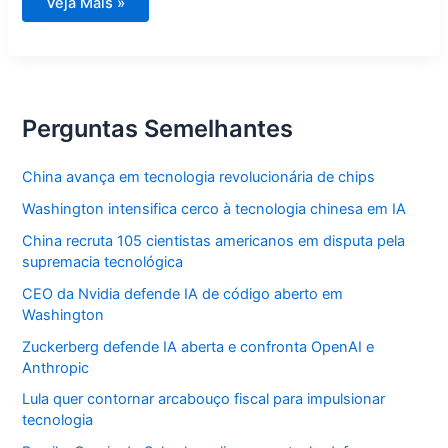
Eduardo
Veja Mais »
Bolsonaro
e
Paulo
Figueiredo
também
estavam
lá
—
Perguntas Semelhantes
o
que
eles
têm
China avança em tecnologia revolucionária de chips
a
ver
Washington intensifica cerco à tecnologia chinesa em IA
com
isso?
China recruta 105 cientistas americanos em disputa pela
supremacia tecnológica
CEO da Nvidia defende IA de código aberto em
Washington
Zuckerberg defende IA aberta e confronta OpenAI e
Anthropic
Lula quer contornar arcabouço fiscal para impulsionar
tecnologia