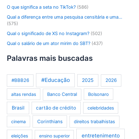
O que significa a seta no TikTok?
(586)
Qual a diferença entre uma pesquisa censitária e uma…
(575)
Qual o significado de XS no Instagram?
(502)
Qual o salário de um ator mirim do SBT?
(437)
Palavras mais buscadas
#Educação
2025
2026
#BBB26
altas rendas
Banco Central
Bolsonaro
Brasil
cartão de crédito
celebridades
Corinthians
cinema
direitos trabalhistas
entretenimento
eleições
ensino superior