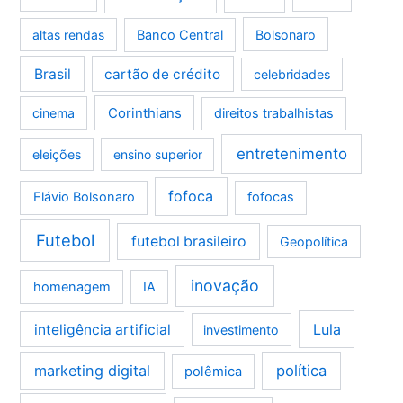
altas rendas
Banco Central
Bolsonaro
Brasil
cartão de crédito
celebridades
Corinthians
cinema
direitos trabalhistas
entretenimento
eleições
ensino superior
fofoca
Flávio Bolsonaro
fofocas
Futebol
futebol brasileiro
Geopolítica
inovação
homenagem
IA
Lula
inteligência artificial
investimento
marketing digital
política
polêmica