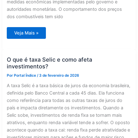
medidas econômicas implementadas pelo governo e
autoridades monetárias. O comportamento dos preços
dos combustíveis tem sido
Inflação
Veja Mais »
deve
recuar
para
3,97%
em
2024,
O que é taxa Selic e como afeta
aponta
investimentos?
mercado
Por
Portal Índice
/
3 de fevereiro de 2026
A taxa Selic é a taxa básica de juros da economia brasileira,
definida pelo Banco Central a cada 45 dias. Ela funciona
como referência para todas as outras taxas de juros do
país e impacta diretamente os investimentos. Quando a
Selic sobe, investimentos de renda fixa se tornam mais
atrativos, enquanto renda variável tende a sofrer. O oposto
acontece quando a taxa cai: renda fixa perde atratividade e
investidores migram para ações e fundos de maior risco