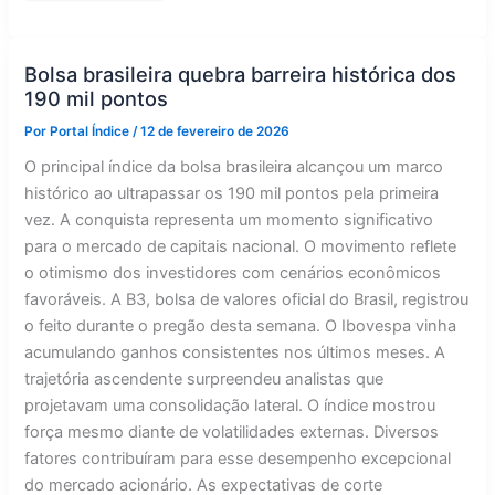
R$
23,5
bi
da
poupança
Bolsa brasileira quebra barreira histórica dos
em
190 mil pontos
janeiro
Por
Portal Índice
/
12 de fevereiro de 2026
O principal índice da bolsa brasileira alcançou um marco
histórico ao ultrapassar os 190 mil pontos pela primeira
vez. A conquista representa um momento significativo
para o mercado de capitais nacional. O movimento reflete
o otimismo dos investidores com cenários econômicos
favoráveis. A B3, bolsa de valores oficial do Brasil, registrou
o feito durante o pregão desta semana. O Ibovespa vinha
acumulando ganhos consistentes nos últimos meses. A
trajetória ascendente surpreendeu analistas que
projetavam uma consolidação lateral. O índice mostrou
força mesmo diante de volatilidades externas. Diversos
fatores contribuíram para esse desempenho excepcional
do mercado acionário. As expectativas de corte