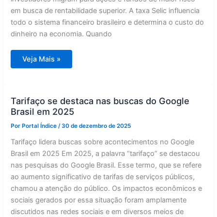
em busca de rentabilidade superior. A taxa Selic influencia
todo o sistema financeiro brasileiro e determina o custo do
dinheiro na economia. Quando
O
Veja Mais »
que
é
taxa
Selic
e
como
Tarifaço se destaca nas buscas do Google
afeta
Brasil em 2025
investimentos?
Por
Portal Índice
/
30 de dezembro de 2025
Tarifaço lidera buscas sobre acontecimentos no Google
Brasil em 2025 Em 2025, a palavra “tarifaço” se destacou
nas pesquisas do Google Brasil. Esse termo, que se refere
ao aumento significativo de tarifas de serviços públicos,
chamou a atenção do público. Os impactos econômicos e
sociais gerados por essa situação foram amplamente
discutidos nas redes sociais e em diversos meios de