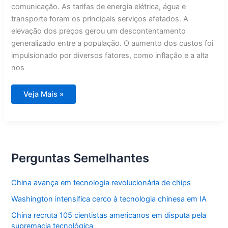
comunicação. As tarifas de energia elétrica, água e
transporte foram os principais serviços afetados. A
elevação dos preços gerou um descontentamento
generalizado entre a população. O aumento dos custos foi
impulsionado por diversos fatores, como inflação e a alta
nos
Tarifaço
Veja Mais »
se
destaca
nas
buscas
do
Google
Brasil
em
Perguntas Semelhantes
2025
China avança em tecnologia revolucionária de chips
Washington intensifica cerco à tecnologia chinesa em IA
China recruta 105 cientistas americanos em disputa pela
supremacia tecnológica