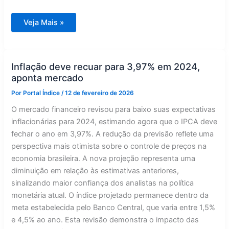
Bolsa
Veja Mais »
brasileira
quebra
barreira
histórica
dos
190
Inflação deve recuar para 3,97% em 2024,
mil
aponta mercado
pontos
Por
Portal Índice
/
12 de fevereiro de 2026
O mercado financeiro revisou para baixo suas expectativas
inflacionárias para 2024, estimando agora que o IPCA deve
fechar o ano em 3,97%. A redução da previsão reflete uma
perspectiva mais otimista sobre o controle de preços na
economia brasileira. A nova projeção representa uma
diminuição em relação às estimativas anteriores,
sinalizando maior confiança dos analistas na política
monetária atual. O índice projetado permanece dentro da
meta estabelecida pelo Banco Central, que varia entre 1,5%
e 4,5% ao ano. Esta revisão demonstra o impacto das