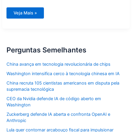
Maior
Veja Mais »
perfil
de
fofoca
do
Instagram
desaparece
misteriosamente
Perguntas Semelhantes
China avança em tecnologia revolucionária de chips
Washington intensifica cerco à tecnologia chinesa em IA
China recruta 105 cientistas americanos em disputa pela
supremacia tecnológica
CEO da Nvidia defende IA de código aberto em
Washington
Zuckerberg defende IA aberta e confronta OpenAI e
Anthropic
Lula quer contornar arcabouço fiscal para impulsionar