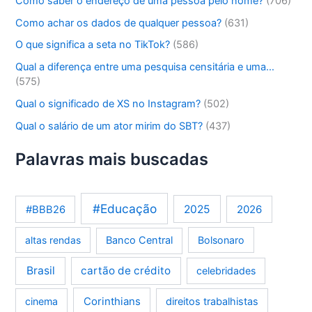
Como saber o endereço de uma pessoa pelo nome?
(706)
Como achar os dados de qualquer pessoa?
(631)
O que significa a seta no TikTok?
(586)
Qual a diferença entre uma pesquisa censitária e uma…
(575)
Qual o significado de XS no Instagram?
(502)
Qual o salário de um ator mirim do SBT?
(437)
Palavras mais buscadas
#Educação
2025
2026
#BBB26
altas rendas
Banco Central
Bolsonaro
Brasil
cartão de crédito
celebridades
Corinthians
cinema
direitos trabalhistas