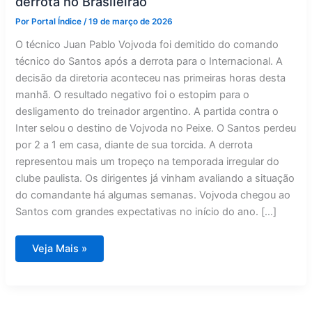
derrota no Brasileirão
Por
Portal Índice
/
19 de março de 2026
O técnico Juan Pablo Vojvoda foi demitido do comando
técnico do Santos após a derrota para o Internacional. A
decisão da diretoria aconteceu nas primeiras horas desta
manhã. O resultado negativo foi o estopim para o
desligamento do treinador argentino. A partida contra o
Inter selou o destino de Vojvoda no Peixe. O Santos perdeu
por 2 a 1 em casa, diante de sua torcida. A derrota
representou mais um tropeço na temporada irregular do
clube paulista. Os dirigentes já vinham avaliando a situação
do comandante há algumas semanas. Vojvoda chegou ao
Santos com grandes expectativas no início do ano. […]
Santos
Veja Mais »
demite
Vojvoda
após
mais
uma
derrota