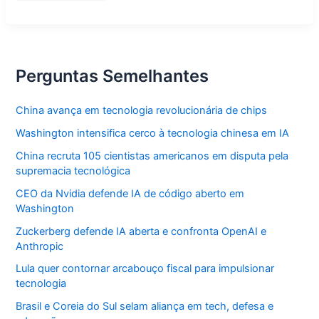
STF:
políticos
temem
delações
em
julgamento
decisivo
Perguntas Semelhantes
China avança em tecnologia revolucionária de chips
Washington intensifica cerco à tecnologia chinesa em IA
China recruta 105 cientistas americanos em disputa pela
supremacia tecnológica
CEO da Nvidia defende IA de código aberto em
Washington
Zuckerberg defende IA aberta e confronta OpenAI e
Anthropic
Lula quer contornar arcabouço fiscal para impulsionar
tecnologia
Brasil e Coreia do Sul selam aliança em tech, defesa e