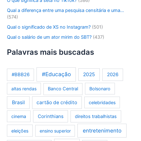
O que significa a seta no TikTok?
(586)
Qual a diferença entre uma pesquisa censitária e uma…
(574)
Qual o significado de XS no Instagram?
(501)
Qual o salário de um ator mirim do SBT?
(437)
Palavras mais buscadas
#Educação
2025
2026
#BBB26
altas rendas
Banco Central
Bolsonaro
Brasil
cartão de crédito
celebridades
Corinthians
cinema
direitos trabalhistas
entretenimento
eleições
ensino superior