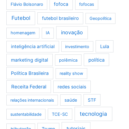
fofoca
Flávio Bolsonaro
fofocas
Futebol
futebol brasileiro
Geopolítica
inovação
homenagem
IA
Lula
inteligência artificial
investimento
marketing digital
política
polêmica
Política Brasileira
reality show
Receita Federal
redes sociais
saúde
STF
relações internacionais
tecnologia
sustentabilidade
TCE-SC
tutoriais
tributação
Trump