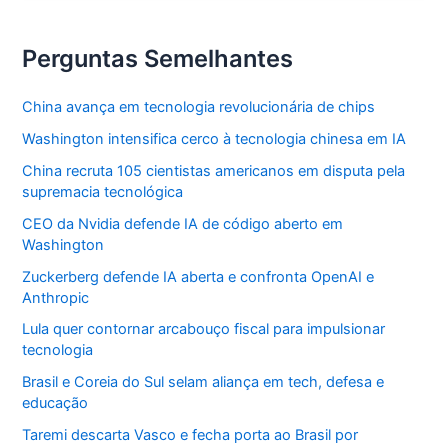
que
defendeu
com
as
Perguntas Semelhantes
mãos
China avança em tecnologia revolucionária de chips
Washington intensifica cerco à tecnologia chinesa em IA
China recruta 105 cientistas americanos em disputa pela
supremacia tecnológica
CEO da Nvidia defende IA de código aberto em
Washington
Zuckerberg defende IA aberta e confronta OpenAI e
Anthropic
Lula quer contornar arcabouço fiscal para impulsionar
tecnologia
Brasil e Coreia do Sul selam aliança em tech, defesa e
educação
Taremi descarta Vasco e fecha porta ao Brasil por