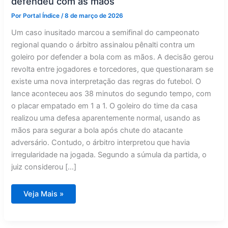
defendeu com as mãos
Por
Portal Índice
/
8 de março de 2026
Um caso inusitado marcou a semifinal do campeonato
regional quando o árbitro assinalou pênalti contra um
goleiro por defender a bola com as mãos. A decisão gerou
revolta entre jogadores e torcedores, que questionaram se
existe uma nova interpretação das regras do futebol. O
lance aconteceu aos 38 minutos do segundo tempo, com
o placar empatado em 1 a 1. O goleiro do time da casa
realizou uma defesa aparentemente normal, usando as
mãos para segurar a bola após chute do atacante
adversário. Contudo, o árbitro interpretou que havia
irregularidade na jogada. Segundo a súmula da partida, o
juiz considerou […]
Árbitro
Veja Mais »
marca
pênalti
contra
goleiro