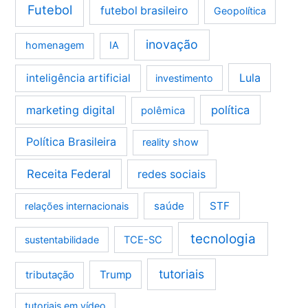
Futebol
futebol brasileiro
Geopolítica
inovação
homenagem
IA
Lula
inteligência artificial
investimento
marketing digital
política
polêmica
Política Brasileira
reality show
Receita Federal
redes sociais
saúde
STF
relações internacionais
tecnologia
sustentabilidade
TCE-SC
tutoriais
tributação
Trump
tutoriais em vídeo