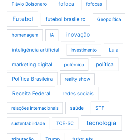
fofoca
Flávio Bolsonaro
fofocas
Futebol
futebol brasileiro
Geopolítica
inovação
homenagem
IA
Lula
inteligência artificial
investimento
marketing digital
política
polêmica
Política Brasileira
reality show
Receita Federal
redes sociais
saúde
STF
relações internacionais
tecnologia
sustentabilidade
TCE-SC
tutoriais
tributação
Trump