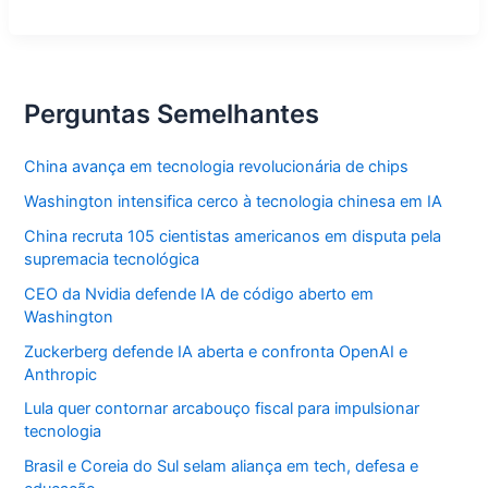
Enel
em
SP:
Quem
Tomará
as
Rédeas?
Perguntas Semelhantes
Perguntas
e
Respostas
sobre
China avança em tecnologia revolucionária de chips
a
Crise
Washington intensifica cerco à tecnologia chinesa em IA
Energética
Pós-
Apagão!
China recruta 105 cientistas americanos em disputa pela
supremacia tecnológica
CEO da Nvidia defende IA de código aberto em
Washington
Zuckerberg defende IA aberta e confronta OpenAI e
Anthropic
Lula quer contornar arcabouço fiscal para impulsionar
tecnologia
Brasil e Coreia do Sul selam aliança em tech, defesa e