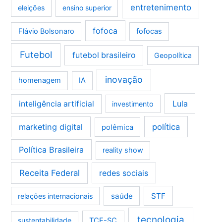
entretenimento
eleições
ensino superior
fofoca
Flávio Bolsonaro
fofocas
Futebol
futebol brasileiro
Geopolítica
inovação
homenagem
IA
Lula
inteligência artificial
investimento
marketing digital
política
polêmica
Política Brasileira
reality show
Receita Federal
redes sociais
saúde
STF
relações internacionais
tecnologia
sustentabilidade
TCE-SC