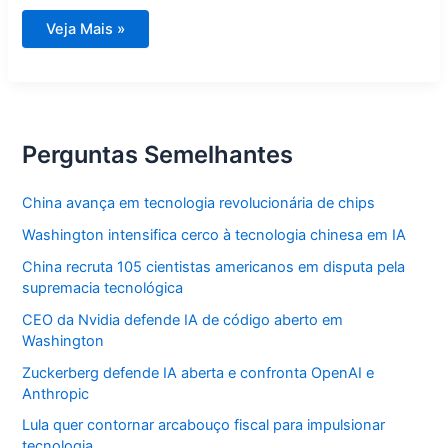
Desvendado
Veja Mais »
o
mistério:
por
que
somos
viciados
em
fofocas?
Perguntas Semelhantes
China avança em tecnologia revolucionária de chips
Washington intensifica cerco à tecnologia chinesa em IA
China recruta 105 cientistas americanos em disputa pela
supremacia tecnológica
CEO da Nvidia defende IA de código aberto em
Washington
Zuckerberg defende IA aberta e confronta OpenAI e
Anthropic
Lula quer contornar arcabouço fiscal para impulsionar
tecnologia