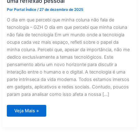
uma reflexão pessoal
Por
Portal Índice
/
27 de dezembro de 2025
O dia em que percebi que minha coluna não fala de
tecnologia – GZH O dia em que percebi que minha coluna
não fala de tecnologia Em um mundo onde a tecnologia
ocupa cada vez mais espaço, refleti sobre o papel da
minha coluna. Percebi que, apesar da importância, não me
dedico exclusivamente a temas tecnológicos. Este
pensamento abriu um novo horizonte para discutir a
interação entre o humano e o digital. A tecnologia é uma
parte intrínseca da vida moderna. Todos estamos imersos
em gadgets, aplicativos e redes sociais. Contudo, poucos
param para analisar como isso afeta a nossa […]
Quando
Veja Mais »
a
coluna
silenciou
sobre
tecnologia:
uma