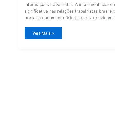
informações trabalhistas. A implementação da
significativa nas relações trabalhistas brasil
portar o documento físico e reduz drasticamen
O
Veja Mais »
que
é
carteira
de
trabalho
digital?