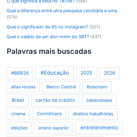
O que significa a seta no TikTok?
(586)
Qual a diferença entre uma pesquisa censitária e uma…
(574)
Qual o significado de XS no Instagram?
(501)
Qual o salário de um ator mirim do SBT?
(437)
Palavras mais buscadas
#Educação
2025
2026
#BBB26
altas rendas
Banco Central
Bolsonaro
Brasil
cartão de crédito
celebridades
Corinthians
cinema
direitos trabalhistas
entretenimento
eleições
ensino superior