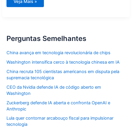
Aprenda
Veja Mais »
a
medir
glicose
corretamente
em
casa
Perguntas Semelhantes
China avança em tecnologia revolucionária de chips
Washington intensifica cerco à tecnologia chinesa em IA
China recruta 105 cientistas americanos em disputa pela
supremacia tecnológica
CEO da Nvidia defende IA de código aberto em
Washington
Zuckerberg defende IA aberta e confronta OpenAI e
Anthropic
Lula quer contornar arcabouço fiscal para impulsionar
tecnologia