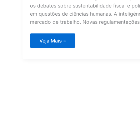
os debates sobre sustentabilidade fiscal e po
em questões de ciências humanas. A inteligênc
mercado de trabalho. Novas regulamentações 
Principais
Veja Mais »
temas
de
fevereiro
que
podem
cair
no
Enem
2026