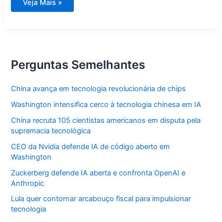
Atentado
Veja Mais »
a
Trump,
Brasil
em
choque
e
mais
destaques
Perguntas Semelhantes
China avança em tecnologia revolucionária de chips
Washington intensifica cerco à tecnologia chinesa em IA
China recruta 105 cientistas americanos em disputa pela
supremacia tecnológica
CEO da Nvidia defende IA de código aberto em
Washington
Zuckerberg defende IA aberta e confronta OpenAI e
Anthropic
Lula quer contornar arcabouço fiscal para impulsionar
tecnologia