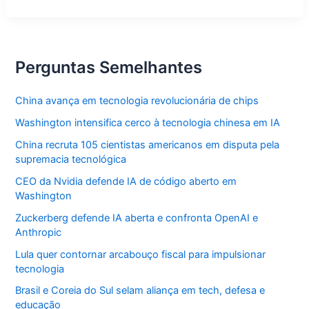
contra
goleiro
que
defendeu
com
as
Perguntas Semelhantes
mãos
China avança em tecnologia revolucionária de chips
Washington intensifica cerco à tecnologia chinesa em IA
China recruta 105 cientistas americanos em disputa pela
supremacia tecnológica
CEO da Nvidia defende IA de código aberto em
Washington
Zuckerberg defende IA aberta e confronta OpenAI e
Anthropic
Lula quer contornar arcabouço fiscal para impulsionar
tecnologia
Brasil e Coreia do Sul selam aliança em tech, defesa e
educação