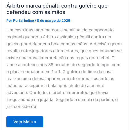
após
final
Árbitro marca pênalti contra goleiro que
da
defendeu com as mãos
Copa
Por
Portal Índice
/
8 de março de 2026
Um caso inusitado marcou a semifinal do campeonato
regional quando o árbitro assinalou pênalti contra um
goleiro por defender a bola com as mãos. A decisão gerou
revolta entre jogadores e torcedores, que questionaram se
existe uma nova interpretação das regras do futebol. O
lance aconteceu aos 38 minutos do segundo tempo, com
o placar empatado em 1 a 1. O goleiro do time da casa
realizou uma defesa aparentemente normal, usando as
mãos para segurar a bola após chute do atacante
adversário. Contudo, o árbitro interpretou que havia
irregularidade na jogada. Segundo a súmula da partida, o
juiz considerou
Árbitro
Veja Mais »
marca
pênalti