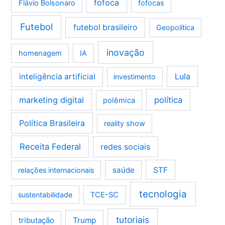
fofoca
Flávio Bolsonaro
fofocas
Futebol
futebol brasileiro
Geopolítica
inovação
homenagem
IA
Lula
inteligência artificial
investimento
marketing digital
política
polêmica
Política Brasileira
reality show
Receita Federal
redes sociais
saúde
STF
relações internacionais
tecnologia
sustentabilidade
TCE-SC
tutoriais
tributação
Trump