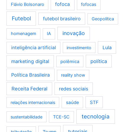
fofoca
Flávio Bolsonaro
fofocas
Futebol
futebol brasileiro
Geopolítica
inovação
homenagem
IA
Lula
inteligência artificial
investimento
marketing digital
política
polêmica
Política Brasileira
reality show
Receita Federal
redes sociais
saúde
STF
relações internacionais
tecnologia
sustentabilidade
TCE-SC
tutoriais
tributação
Trump