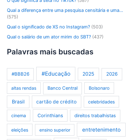
O que significa a seta no TikTok?
(587)
Qual a diferença entre uma pesquisa censitária e uma…
(575)
Qual o significado de XS no Instagram?
(503)
Qual o salário de um ator mirim do SBT?
(437)
Palavras mais buscadas
#Educação
2025
2026
#BBB26
altas rendas
Banco Central
Bolsonaro
Brasil
cartão de crédito
celebridades
Corinthians
cinema
direitos trabalhistas
entretenimento
eleições
ensino superior