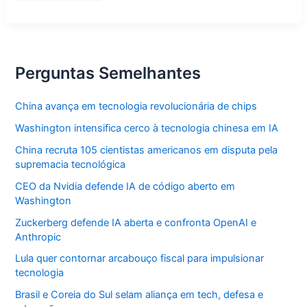
presente
de
aniversário
com
62
artistas
na
Perguntas Semelhantes
Mostra
477
China avança em tecnologia revolucionária de chips
Washington intensifica cerco à tecnologia chinesa em IA
China recruta 105 cientistas americanos em disputa pela
supremacia tecnológica
CEO da Nvidia defende IA de código aberto em
Washington
Zuckerberg defende IA aberta e confronta OpenAI e
Anthropic
Lula quer contornar arcabouço fiscal para impulsionar
tecnologia
Brasil e Coreia do Sul selam aliança em tech, defesa e