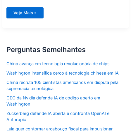
Amazônia
Veja Mais »
em
Foco:
Reviva
os
Principais
Momentos
de
2025
Perguntas Semelhantes
na
Rede
Amazônica
China avança em tecnologia revolucionária de chips
Washington intensifica cerco à tecnologia chinesa em IA
China recruta 105 cientistas americanos em disputa pela
supremacia tecnológica
CEO da Nvidia defende IA de código aberto em
Washington
Zuckerberg defende IA aberta e confronta OpenAI e
Anthropic
Lula quer contornar arcabouço fiscal para impulsionar