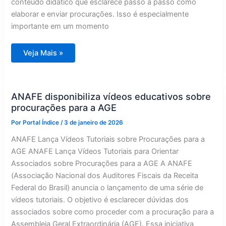
conteúdo didático que esclarece passo a passo como
elaborar e enviar procurações. Isso é especialmente
importante em um momento
ANAFE
Veja Mais »
disponibiliza
tutoriais
em
vídeo
para
guiar
ANAFE disponibiliza vídeos educativos sobre
associados
procurações para a AGE
sobre
procurações
na
Por
Portal Índice
/
3 de janeiro de 2026
AGE
ANAFE Lança Vídeos Tutoriais sobre Procurações para a
AGE ANAFE Lança Vídeos Tutoriais para Orientar
Associados sobre Procurações para a AGE A ANAFE
(Associação Nacional dos Auditores Fiscais da Receita
Federal do Brasil) anuncia o lançamento de uma série de
vídeos tutoriais. O objetivo é esclarecer dúvidas dos
associados sobre como proceder com a procuração para a
Assembleia Geral Extraordinária (AGE). Essa iniciativa