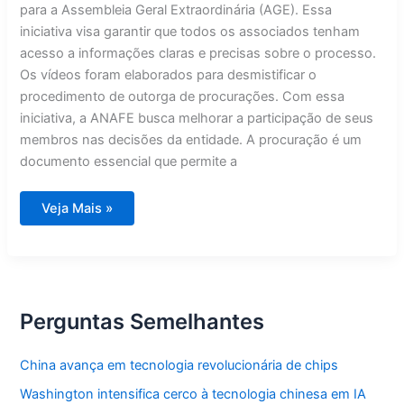
para a Assembleia Geral Extraordinária (AGE). Essa
iniciativa visa garantir que todos os associados tenham
acesso a informações claras e precisas sobre o processo.
Os vídeos foram elaborados para desmistificar o
procedimento de outorga de procurações. Com essa
iniciativa, a ANAFE busca melhorar a participação de seus
membros nas decisões da entidade. A procuração é um
documento essencial que permite a
ANAFE
Veja Mais »
disponibiliza
vídeos
tutoriais
sobre
procurações
para
AGE
dos
Perguntas Semelhantes
associados
China avança em tecnologia revolucionária de chips
Washington intensifica cerco à tecnologia chinesa em IA