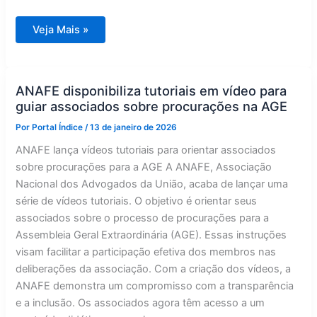
ANEFE
Veja Mais »
divulga
vídeos
tutoriais
para
guiar
associados
ANAFE disponibiliza tutoriais em vídeo para
na
guiar associados sobre procurações na AGE
elaboração
de
procurações
Por
Portal Índice
/
13 de janeiro de 2026
para
a
ANAFE lança vídeos tutoriais para orientar associados
AGE
sobre procurações para a AGE A ANAFE, Associação
Nacional dos Advogados da União, acaba de lançar uma
série de vídeos tutoriais. O objetivo é orientar seus
associados sobre o processo de procurações para a
Assembleia Geral Extraordinária (AGE). Essas instruções
visam facilitar a participação efetiva dos membros nas
deliberações da associação. Com a criação dos vídeos, a
ANAFE demonstra um compromisso com a transparência
e a inclusão. Os associados agora têm acesso a um