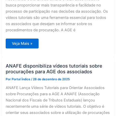
busca proporcionar mais transparência e facilidade no
processo de participação nas decisões da associação. Os
vídeos tutoriais são uma ferramenta essencial para todos
os associados que desejam se informar sobre os
procedimentos de procuração. A AGE é
ANAFE
Veja Mais »
disponibiliza
vídeos
educativos
sobre
procurações
para
ANAFE disponibiliza vídeos tutoriais sobre
a
procurações para AGE dos associados
AGE
Por
Portal Índice
/
28 de dezembro de 2025
ANAFE Lança Vídeos Tutoriais para Orientar Associados
sobre Procurações para a AGE A ANAFE (Associação
Nacional dos Fiscais de Tributos Estaduais) lançou
recentemente uma série de vídeos tutoriais. O objetivo é
orientar seus associados sobre a utilização de procurações